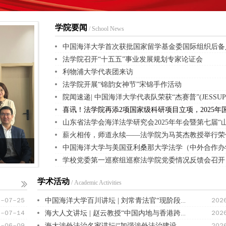
学院要闻
/ School News
中国海洋大学首次获批国家留学基金委国际组织后备
法学院召开“十五五”事业发展规划专家论证会
利物浦大学代表团来访
法学院开展“锦韵女神节”宋锦手作活动
喜讯！法学院再添2项国家级科研项目立项，2025年
山东省法学会海洋法学研究会2025年年会暨第七届“
薪火相传，师道永续——‌法学院为马英杰教授举行荣
学校党委第一巡察组巡察法学院党委情况反馈会召开
学术活动
/ Academic Activities
６－０７－２５
２０２
中国海洋大学百川讲坛 | 刘常青法官“现阶段执行实务工作的难点阐释”讲座顺利举办
６－０７－１４
２０２
海大人文讲坛 | 赵云教授“中国内地与香港跨境判决的认可和执行”讲座成功举办
６－０６－０９
２０２