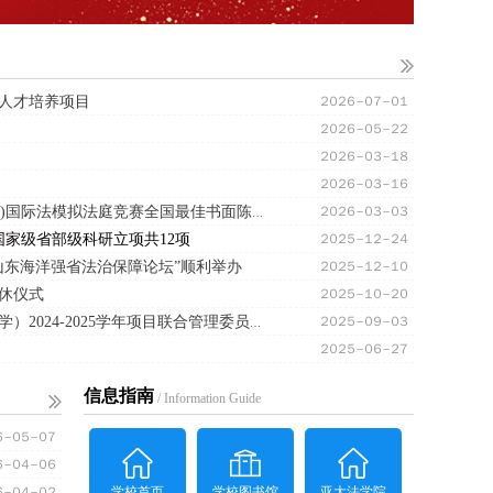
人才培养项目
２０２６－０７－０１
２０２６－０５－２２
２０２６－０３－１８
２０２６－０３－１６
２０２６－０３－０３
院闻速递| 中国海洋大学代表队荣获“杰赛普”(JESSUP)国际法模拟法庭竞赛全国最佳书面陈述奖
国家级省部级科研立项共12项
２０２５－１２－２４
山东海洋强省法治保障论坛”顺利举办
２０２５－１２－１０
休仪式
２０２５－１０－２０
２０２５－０９－０３
中国海洋大学与美国亚利桑那大学法学（中外合作办学）2024-2025学年项目联合管理委员会会议顺利召开
２０２５－０６－２７
信息指南
/ Information Guide
６－０５－０７
６－０４－０６
６－０４－０２
学校首页
学校图书馆
亚大法学院