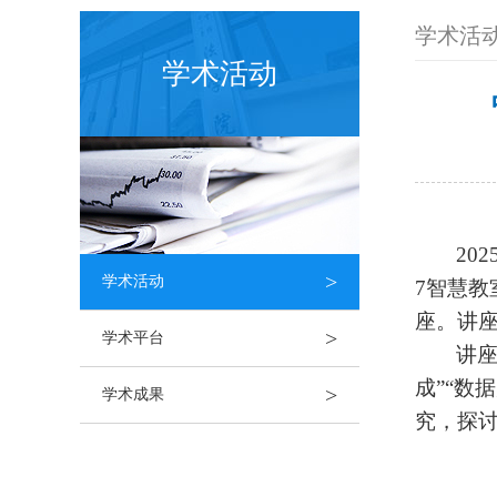
学术活
学术活动
202
>
学术活动
7
智慧教
座。讲
>
学术平台
讲座
成”“数
>
学术成果
究，探