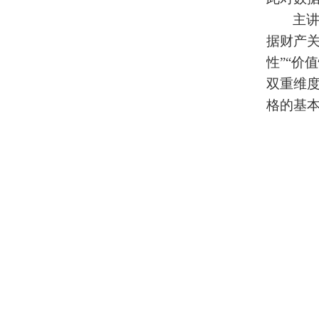
主
据财产
性”“价
双重维
格的基