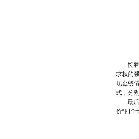
接
求权的
现金钱
式，分
最后
价”四