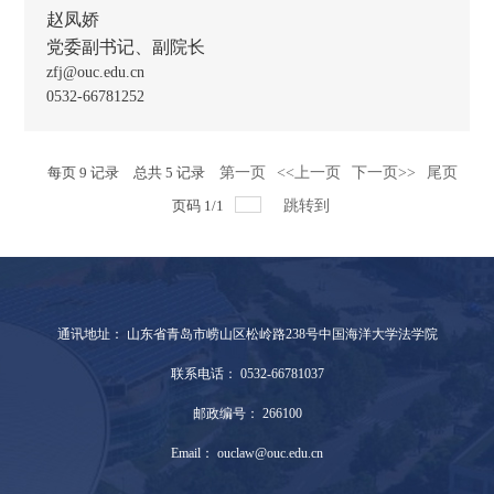
赵凤娇
党委副书记、副院长
zfj@ouc.edu.cn
0532-66781252
每页
9
记录
总共
5
记录
第一页
<<上一页
下一页>>
尾页
页码
1
/
1
跳转到
通讯地址： 山东省青岛市崂山区松岭路238号中国海洋大学法学院
联系电话： 0532-66781037
邮政编号： 266100
Email： ouclaw@ouc.edu.cn