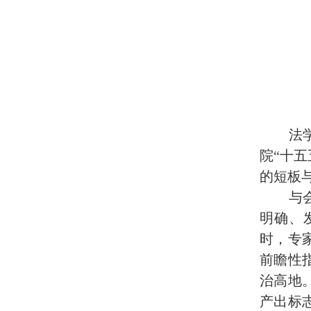
法
院
“十
的短板
与
明确、
时，专
前瞻性
治高地
产出标