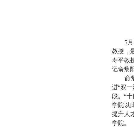
5
月
教授，
寿平教
记俞黎
俞
进“双一
段。“
学院以
提升人
学院。