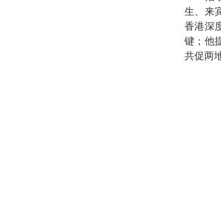
生、来
香港深
键；他
共促两