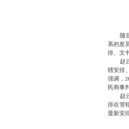
随
系的差
排、文
赵
辖安排
强调，
2
民商事
赵
排在管
显新安