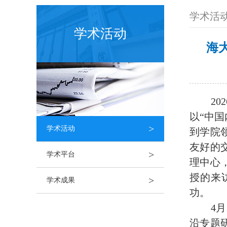
学术活
学术活动
海
202
以“中
>
学术活动
到学院
友好的
>
学术平台
理中心
授的来
>
学术成果
功。
4
月
沿专题