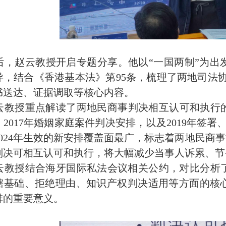
后，赵云教授开启专题分享。他以
“一国两制”为
异，结合《香港基本法》第
95
条，梳理了两地司法
书送达、证据调取等核心内容。
云教授重点解读了两地民商事判决相互认可和执行
、
2017
年婚姻家庭案件判决安排，以及
2019
年签署
024
年生效的新安排覆盖面最广，标志着两地民商事
判决可相互认可和执行，将大幅减少当事人诉累、节
云教授结合海牙国际私法会议相关公约，对比分析
辖基础、拒绝理由、
知识产权判决适用等
方面的核
排的重要意义。