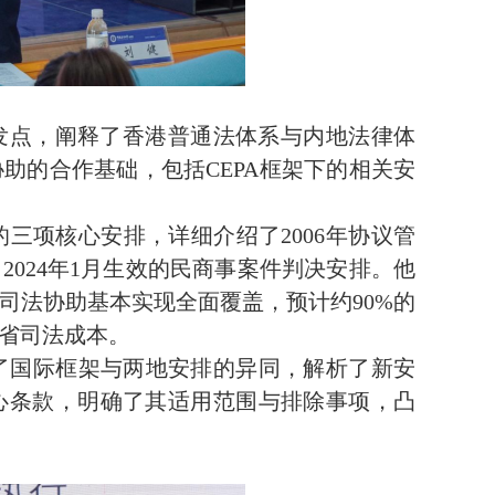
出发点，阐释了香港普通法体系与内地法律体
协助的合作基础，包括
CEPA
框架下的相关安
的三项核心安排，详细介绍了
2006
年协议管
、
2024
年
1
月生效的民商事案件判决安排。他
司法协助基本实现全面覆盖，预计约
90%
的
省司法成本。
了国际框架与两地安排的异同，解析了新安
心条款，明确了其适用范围与排除事项，凸