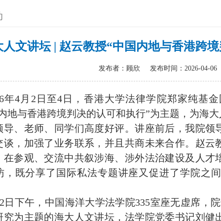
动
大人文讲坛 | 赵云教授“中国内地与香港跨
发布者：顾欣
发布时间：2026-04-06
6
年
4
月
2
日至
4
日，香港大学法律学院郑家纯基金
国内地与香港跨境判决的认可和执行”为主题，为海
领导、老师、同学们高度好评。讲座前后，我院领
交谈，加强了业务联系，并且共商未来合作。赵云
，在参观、交流中共叙涉海、涉外法治建设及人才
访，既分享了国际私法专题讲座又促进了学院之
2
日下午，中国海洋大学法学院
335
室座无虚席，院
研究为主题的海大人文讲坛，法学院党委书记刘健