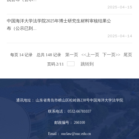
２０２５－０４－１５
中国海洋大学法学院2025年博士研究生材料审核结果公
布（公示已到...
２０２５－０４－１４
每页
14
记录
总共
148
记录
第一页
<<上一页
下一页>>
尾页
页码
2
/
11
跳转到
通讯地址： 山东省青岛市崂山区松岭路238号中国海洋大学法学院
联系电话： 0532-66781037
邮政编号： 266100
Email： ouclaw@ouc.edu.cn