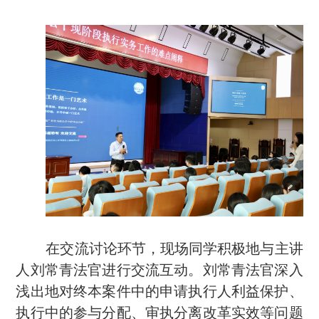
在交流讨论环节，现场同学
积极地
与主讲
人
刘常青法官
进行交流互动。
刘常青法官深入
浅出地
对
终本案件中的申请执行人利益保护
、
执行中的参与分配、
审执分离
改革实效
等问题