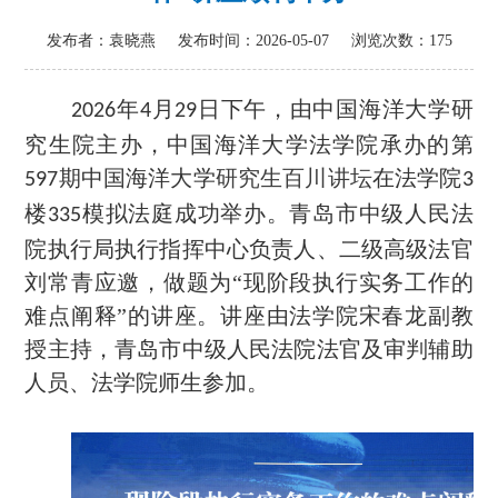
发布者：袁晓燕
发布时间：2026-05-07
浏览次数：
175
年
月
日
下
午，由中国海洋大学研
202
6
4
2
9
究生院主办，中国海洋大学法学院承办的第
期中国海洋大学
研究生百川讲坛
在法学院
5
9
7
3
楼
模拟法庭
成功举办。
青岛市中级人民法
335
院执行局执行指挥中心负责人
、
二级高级法官
刘常青
应邀，做题为
“现阶段执行实务工作的
难点阐释”的讲座。
讲座由法学院宋春龙副教
授主持
，
青岛市中级人民法院法官及审判辅助
人员、法学院师生参加
。