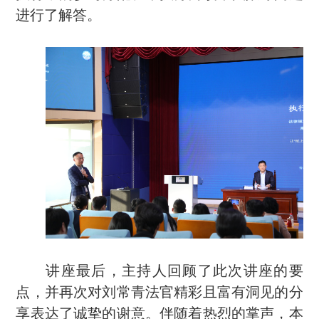
进行了解答
。
讲座最后，
主持人
回顾
了此次
讲座
的
要
点，
并
再次对刘常青法官
精彩且
富有洞见的分
享表达了诚挚的谢意。伴随着热烈的掌声，
本