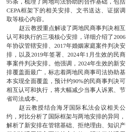
95
条，梳理了两地司法协助的合作基础，包括
CEPA
框架下的相关安排、文书送达、证据调
取等核心内容。
赵云教授重点解读了两地民商事判决相互
认可和执行的三项核心安排，详细介绍了
2006
年协议管辖安排、
2017
年婚姻家庭案件判决安
排，以及
2019
年签署、
2024
年
1
月生效的民商
事案件判决安排。他强调，
2024
年生效的新安
排覆盖面最广，标志着两地民商事司法协助基
本实现全面覆盖，预计约
90%
的民商事判决可
相互认可和执行，将大幅减少当事人诉累、节
省司法成本。
赵云教授结合海牙国际私法会议相关公
约，对比分析了国际框架与两地安排的异同，
解析了新安排在管辖基础、拒绝理由、
知识产