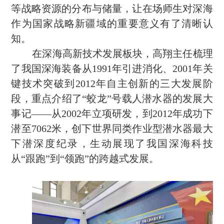
等战略资源的分布与储量，让在场师生对深海
作为国家战略新疆域的重要意义有了清晰认
知。
在深海高新技术发展板块，高翔主任梳理
了我国深海装备从
1991
年引进消化、
2001
年关
键技术突破到
2012
年自主创新的三大发展阶
段，重点介绍了“蛟龙”号载人潜水器的发展大
事记——从
2002
年立项研发，到
2012
年成功下
潜至
7062
米，创下世界同类作业型潜水器最大
下潜深度纪录，生动展现了我国深海科技
从“跟跑”到“领跑”的跨越式发展。