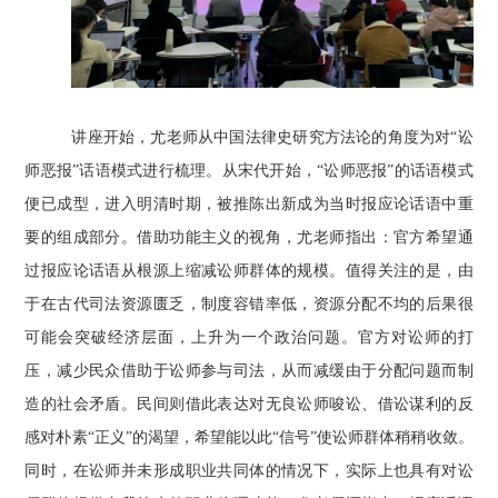
讲座开始，尤老师从中国法律史研究方法论的角度为对“讼
师恶报”话语模式进行梳理。从宋代开始，“讼师恶报”的话语模式
便已成型，进入明清时期，被推陈出新成为当时报应论话语中重
要的组成部分。借助功能主义的视角，尤老师指出：官方希望通
过报应论话语从根源上缩减讼师群体的规模。值得关注的是，由
于在古代司法资源匮乏，制度容错率低，资源分配不均的后果很
可能会突破经济层面，上升为一个政治问题。官方对讼师的打
压，减少民众借助于讼师参与司法，从而减缓由于分配问题而制
造的社会矛盾。民间则借此表达对无良讼师唆讼、借讼谋利的反
感对朴素“正义”的渴望，希望能以此“信号”使讼师群体稍稍收敛。
同时，在讼师并未形成职业共同体的情况下，实际上也具有对讼