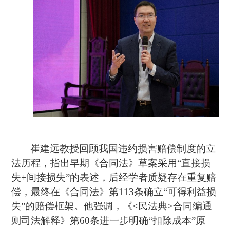
崔建远教授回顾我国违约损害赔偿制度的立
法历程，指出早期《合同法》草案采用“直接损
失
+
间接损失”的表述，后经学者质疑存在重复赔
偿，最终在《合同法》第
113
条确立“可得利益损
失”的赔偿框架。他强调，《
<
民法典
>
合同编通
则司法解释》第
60
条进一步明确“扣除成本”原