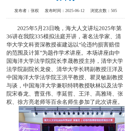
发布者：张权
发布时间：2025-06-12
浏览次数：
505
2025
年
5
月
23
日晚，海大人文讲坛
2025
年第
36
讲在我院
335
模拟法庭开讲，著名法学家、清
华大学文科资深教授崔建远以“论违约损害赔偿
的范围及计算”为题作学术讲座。本场讲座由中
国海洋大学法学院院长李晟教授主持，清华大学
法学院副院长龙俊、清华大学长聘副教授汪洋及
中国海洋大学法学院王洪平教授、瞿灵敏副教授
与谈，中国海洋大学兼职特聘教授耿林以及法学
院宋春龙、曹亚伟、李延哲、王洋、高雅琦、张
权、徐方亮老师等百余名师生参加了此次讲座。