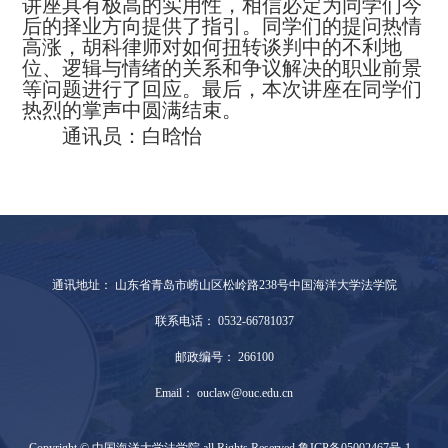
讲座具有极高的实用性，相信必定为同学们今
后的择业方向提供了指引。同学们的提问热情
高涨，胡科律师对如何扭转谈判中的不利地
位、逻辑与情绪的关系和争议解决的职业前景
等问题进行了回应。最后，本次讲座在同学们
热烈的掌声中圆满结束。
通讯员：白晗怡
通讯地址： 山东省青岛市崂山区松岭路238号中国海洋大学法学院
联系电话： 0532-66781037
邮政编号： 266100
Email： ouclaw@ouc.edu.cn
Copyright © 中国海洋大学法学院 all Rights Reserved 鲁ICP备05002467号-1